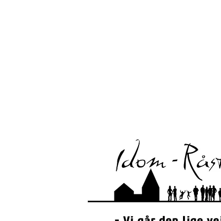
Hjemmesiden
www.idom-raasted.dk
ejes af Idom-
af alle foreninger hjemmehørende i Idom-Råsted. Hv
hjemmesiden, og er ansvarlig for at oplysninger
opdaterede.
Webmaster:
Louise Pugholm
Kontakt via
webmaster@idom-raasted.dk
Har du spørgsmål, kommentarer, forslag og gode i
af en lokal forening / interesseorganisation som d
hører vi meget gerne fra dig.