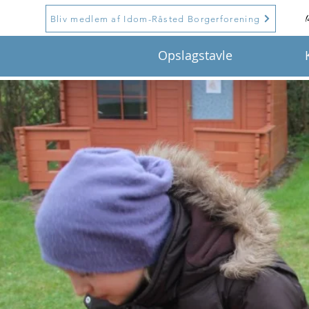
Bliv medlem af Idom-Råsted Borgerforening
Opslagstavle