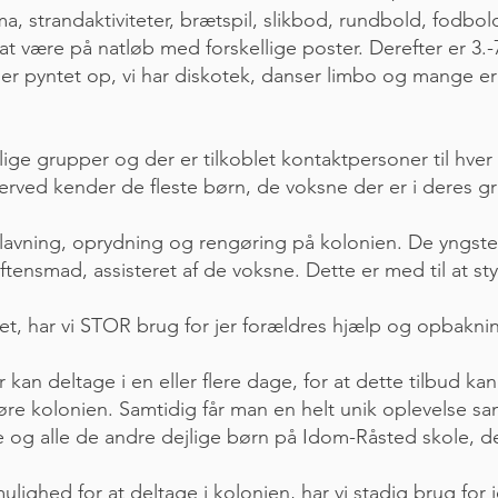
ema, strandaktiviteter, brætspil, slikbod, rundbold, fodb
 at være på natløb med forskellige poster. Derefter er 3.
 der pyntet op, vi har diskotek, danser limbo og mange er
lige grupper og der er tilkoblet kontaktpersoner til hver
derved kender de fleste børn, de voksne der er i deres
dlavning, oprydning og rengøring på kolonien. De yngs
ftensmad, assisteret af de voksne. Dette er med til at st
et, har vi STOR brug for jer forældres hjælp og opbakni
 kan deltage i en eller flere dage, for at dette tilbud k
øre kolonien. Samtidig får man en helt unik oplevelse
og alle de andre dejlige børn på Idom-Råsted skole, de
lighed for at deltage i kolonien, har vi stadig brug for 