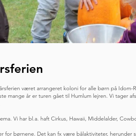
årsferien
rårsferien været arrangeret koloni for alle børn på Idom-
dste mange år er turen gået til Humlum lejren. Vi tage
.
 tema. Vi har bl.a. haft Cirkus, Hawaii, Middelalder, Cow
ter for børnene. Det kan fx være bålaktiviteter, herunde