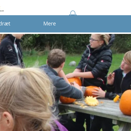
idræt
Mere