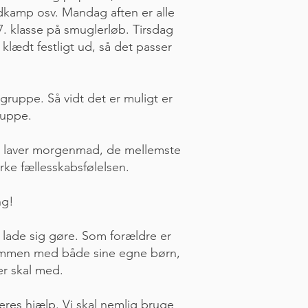
oldkamp osv. Mandag aften er alle
-7. klasse på smuglerløb. Tirsdag
 klædt festligt ud, så det passer
 gruppe. Så vidt det er muligt er
 gruppe.
te laver morgenmad, de mellemste
yrke fællesskabsfølelsen.
ng!
an lade sig gøre. Som forældre er
 sammen med både sine egne børn,
r skal med.
jeres hjælp. Vi skal nemlig bruge