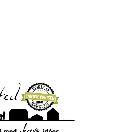
Råsted Borgerforening, og drives i fællesskab
er forening leverer redaktionelt stof til
ne om den pågældende forening er korrekte og
déer, et godt billede til hjemmesiden, medlem
u ikke kan finde på hjemmesiden eller andet,