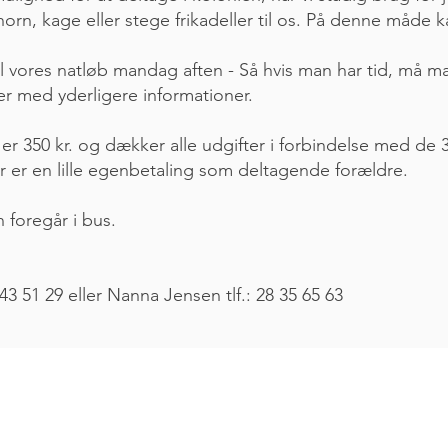
orn, kage eller stege frikadeller til os. På denne måde k
il vores natløb mandag aften - Så hvis man har tid, må m
jer med yderligere informationer.
 er 350 kr. og dækker alle udgifter i forbindelse med d
er er en lille egenbetaling som deltagende forældre
n foregår i bus.
 43 51 29 eller Nanna Jensen tlf.: 28 35 65 63
www.idom-raasted.dk