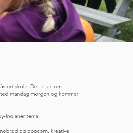
Råsted skole. Det er en ren
r afsted mandag morgen og kommer
boy-Indianer tema.
r snobrød og popcorn, kreative