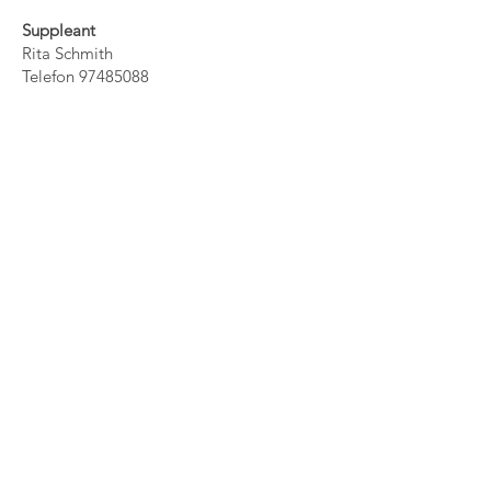
Suppleant
Rita Schmith
Telefon
97485088
www.idom-raasted.dk
Hjemmesiden
www.idom-raasted.dk
ejes af
Idom-Råsted Borgerforening, og drives i
fællesskab af alle foreninger
hjemmehørende i Idom-Råsted. Hver
forening leverer redaktionelt stof til
hjemmesiden, og er ansvarlig for at
oplysningerne om den pågældende
forening er korrekte og opdaterede.
Webmaster: