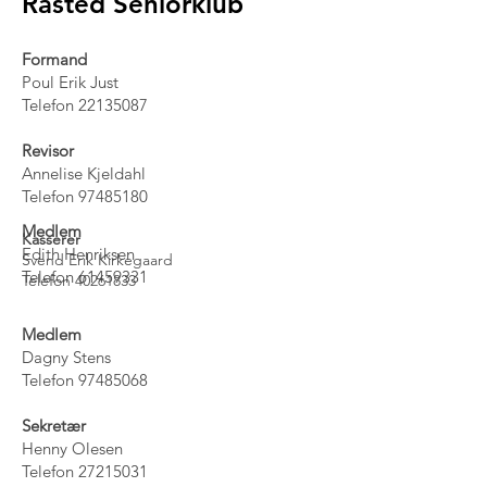
Råsted Seniorklub
Formand
Poul Erik Just
Telefon
22135087
Revisor
Annelise Kjeldahl
Telefon
97485180
Medlem
Kasserer
Edith Henriksen
Svend Erik Kirkegaard
Telefon
61459331
Telefon
40261833
Medlem
Dagny Stens
Telefon
97485068
Sekretær
Henny Olesen
Telefon
27215031