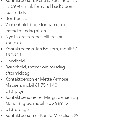
Kontaktperson, Rene Dixen, mobil:
27
57 59 90
, mail:
formand-bad@idom-
raasted.dk
Bordtennis
Voksenhold, både for damer og
mænd mandag aften.
Nye interesserede spillere kan
kontakte
Kontaktperson Jan Bøttern, mobil:
51
18 28 11
Håndbold
Børnehold, træner om torsdag
eftermiddag.
Kontaktperson er Mette Armose
Madsen, mobil
61 75 41 40
U13-piger
Kontaktpersoner er Margit Jensen og
Maria Bilgrav, mobil:
30 26 89 12
U13-drenge
Kontaktperson er Karina Mikkelsen
29