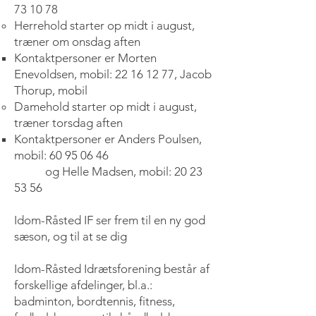
73 10 78
Herrehold starter op midt i august,
træner om onsdag aften
Kontaktpersoner er Morten
Enevoldsen, mobil:
22 16 12 77
, Jacob
Thorup, mobil
Damehold starter op midt i august,
træner torsdag aften
Kontaktpersoner er Anders Poulsen,
mobil:
60 95 06 46
og
Helle Madsen, mobil:
20 23
53 56
Idom-Råsted IF ser frem til en ny god
sæson, og til at se dig
I
dom-Råsted Idrætsforening består af
forskellige afdelinger, bl.a.:
badminton, bordtennis, fitness,