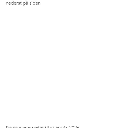
nederst på siden
Starten er nu gået til et nyt år, 2026,