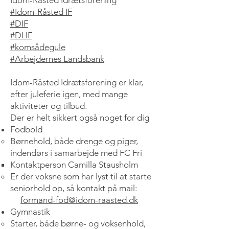
#Idom-Råsted IF
#DIF
#DHF
#komsådegule
#Arbejdernes Landsbank
Idom-Råsted Idrætsforening er klar,
efter juleferie igen, med mange
aktiviteter og tilbud.
Der er helt sikkert også noget for dig
Fodbold
Børnehold, både drenge og piger,
indendørs i samarbejde med FC Fri
Kontaktperson Camilla Stausholm
Er der voksne som har lyst til at starte
seniorhold op, så kontakt på mail:
formand-fod@idom-raasted.dk
Gymnastik
Starter, både børne- og voksenhold,