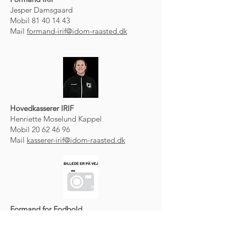
Jesper Damsgaard
Mobil
81 40 14 43
Mail
formand-irif@idom-raasted.dk
Hovedkasserer IRIF
Henriette Moselund Kappel
Mobil
20 62 46 96
Mail
kasserer-irif@idom-raasted.dk
Formand for Fodbold
​Camilla Stausholm