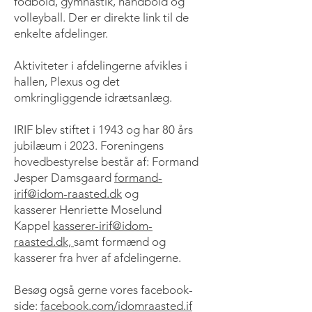
fodbold, gymnastik, håndbold og
volleyball. Der er direkte link til de
enkelte afdelinger.
Aktiviteter i afdelingerne afvikles i
hallen, Plexus og det
omkringliggende idrætsanlæg.
IRIF blev stiftet i 1943 og har 80 års
jubilæum i 2023. Foreningens
hovedbestyrelse består af: Formand
Jesper Damsgaard
formand-
irif@idom-raasted.dk
og
kasserer Henriette Moselund
Kappel
kasserer-irif@idom-
raasted.dk,
samt formænd og
kasserer fra hver af afdelingerne.
Besøg også gerne vores facebook-
side:
facebook.com/idomraasted.if