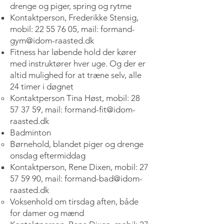
drenge og piger, spring og rytme
Kontaktperson, Frederikke Stensig,
mobil:
22 55 76 05
, mail:
formand-
gym@idom-raasted.dk
Fitness har løbende hold der kører
med instruktører hver uge. Og der er
altid mulighed for at træne selv, alle
24 timer i døgnet
Kontaktperson Tina Høst, mobil:
28
57 37 59
, mail:
formand-fit@idom-
raasted.dk
Badminton
Børnehold, blandet piger og drenge
onsdag eftermiddag
Kontaktperson, Rene Dixen, mobil:
27
57 59 90
, mail:
formand-bad@idom-
raasted.dk
Voksenhold om tirsdag aften, både
for damer og mænd