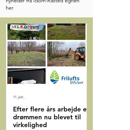
nyheder fra Idom-Råsted egnen
her
11. jun.
Efter flere års arbejde er
drømmen nu blevet til
virkelighed