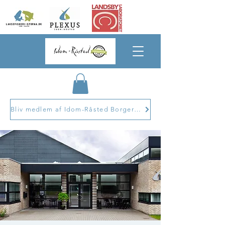
Bliv medlem af Idom-Råsted Borgerforening