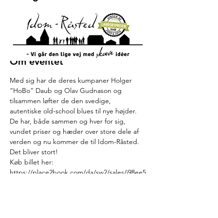
04. nov. 2022, 19.30
Plexus Idom-Råsted, Idomlundvej 23A, 7500
Holstebro, Danmark
Om eventet
Med sig har de deres kumpaner Holger 
“HoBo” Daub og Olav Gudnason og 
tilsammen løfter de den svedige, 
autentiske old-school blues til nye højder.
De har, både sammen og hver for sig, 
vundet priser og hæder over store dele af 
verden og nu kommer de til Idom-Råsted. 
Det bliver stort!
Køb billet her: 
https://place2book.com/da/sw2/sales/i98ee5
gvf8