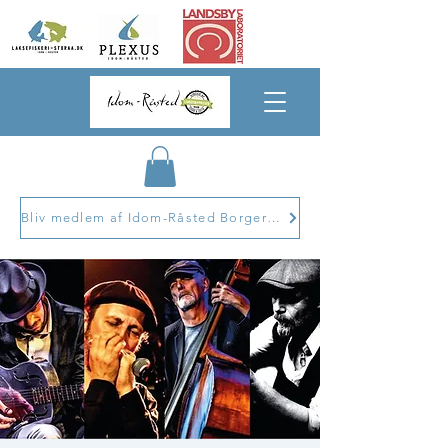
Bliv medlem af Idom-Råsted Borgerforening